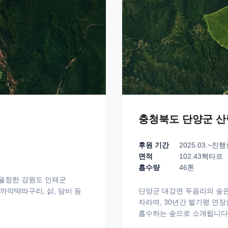
충청북도 단양군 
후원 기간
2025.03.~진
면적
102.43헥타르
흡수량
46톤
울창한 강원도 인제군 
막딱따구리, 삵, 담비 등 
단양군 대강면 두음리의 숲은
자라며, 30년간 벌기령 연장
흡수하는 숲으로 소개됩니다