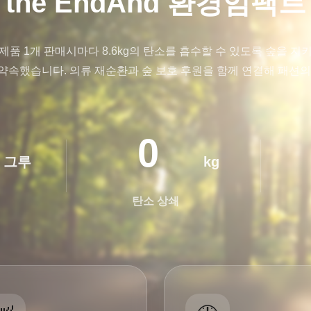
the EndAnd 환경임팩트
d는 제품 1개 판매시마다 8.6kg의 탄소를 흡수할 수 있도록 숲을 지
약속했습니다. 의류 재순환과 숲 보호 후원을 함께 연결해 패션의
0
그루
kg
탄소 상쇄